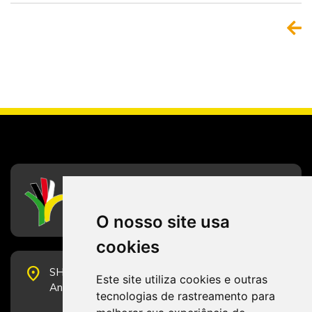
CFESS
Conselho Federal de Serviço Social
O nosso site usa
cookies
place
SHS Quadra 6, Bloco E, Complexo Brasil 21, 20º
Este site utiliza cookies e outras
Andar, Sala 2001 - CEP 70322-915 - Brasília/DF
tecnologias de rastreamento para