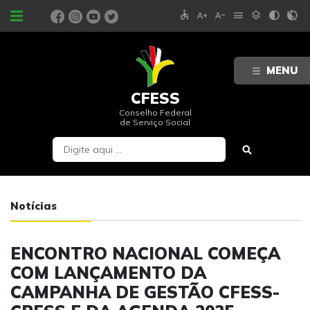
accessible
text_increase
text_decrease
menu
layers
contrast
contrast_rtl_off
PORTAIS
MENU
CFESS
Conselho Federal
de Serviço Social
Notícias
ENCONTRO NACIONAL COMEÇA
COM LANÇAMENTO DA
CAMPANHA DE GESTÃO CFESS-