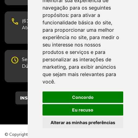
melhorar sua experiência de
navegação para os seguintes
propósitos:
para ativar a
phone
(61) 3223-1652 e (61) 98131-3801.
funcionalidade básica do site
,
Atendimento por telefone em horário comercial
para proporcionar uma melhor
experiência no site
,
para medir o
seu interesse nos nossos
produtos e serviços e para
schedule
personalizar as interações de
Segunda-feira a Sexta-feira de 12h às 19h.
Dúvidas e sugestões pelo Fale Conosco.
marketing
,
para exibir anúncios
que sejam mais relevantes para
você
.
Concordo
CADASTRAR
Eu recuso
Alterar as minhas preferências
© Copyright 2026 - Direitos reservados ao CFESS