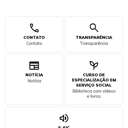
call
search
CONTATO
TRANSPARÊNCIA
Contato
Transparência
newspaper
psychiatry
NOTÍCIA
CURSO DE
ESPECIALIZAÇÃO EM
Notícia
SERVIÇO SOCIAL
Biblioteca com vídeos
e livros
volume_up
E-SIC