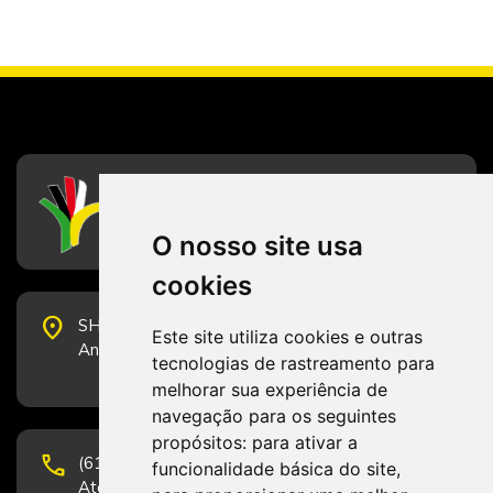
CFESS
Conselho Federal de Serviço Social
O nosso site usa
cookies
place
SHS Quadra 6, Bloco E, Complexo Brasil 21, 20º
Este site utiliza cookies e outras
Andar, Sala 2001 - CEP 70322-915 - Brasília/DF
tecnologias de rastreamento para
melhorar sua experiência de
navegação para os seguintes
propósitos:
para ativar a
phone
(61) 3223-1652 e (61) 98131-3801.
funcionalidade básica do site
,
Atendimento por telefone em horário comercial