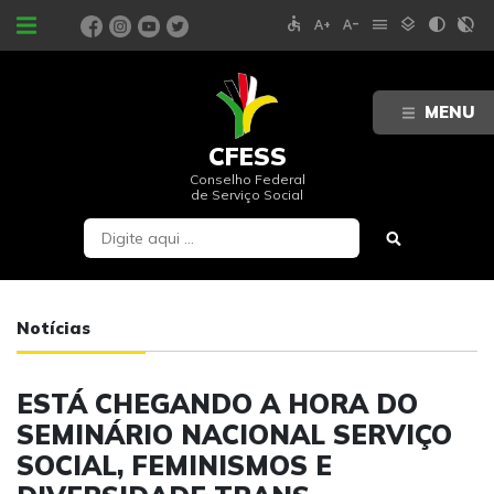
accessible
text_increase
text_decrease
menu
layers
contrast
contrast_rtl_off
PORTAIS
MENU
CFESS
Conselho Federal
de Serviço Social
Notícias
ESTÁ CHEGANDO A HORA DO
SEMINÁRIO NACIONAL SERVIÇO
SOCIAL, FEMINISMOS E