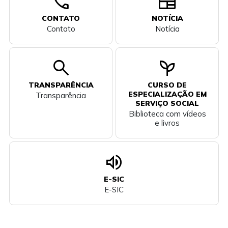
call
newspaper
CONTATO
NOTÍCIA
Contato
Notícia
search
psychiatry
TRANSPARÊNCIA
CURSO DE
ESPECIALIZAÇÃO EM
Transparência
SERVIÇO SOCIAL
Biblioteca com vídeos
e livros
volume_up
E-SIC
E-SIC