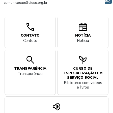
+ Acessibilidade
comunicacao@cfess.org.br
call
newspaper
CONTATO
NOTÍCIA
Contato
Notícia
search
psychiatry
TRANSPARÊNCIA
CURSO DE
ESPECIALIZAÇÃO EM
Transparência
SERVIÇO SOCIAL
Biblioteca com vídeos
e livros
volume_up