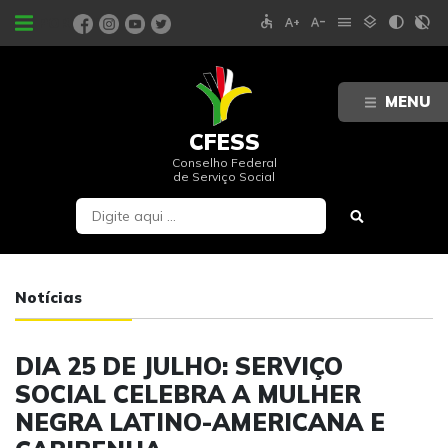
accessible
text_increase
text_decrease
menu
layers
contrast
contrast_rtl_off
PORTAIS
MENU
CFESS
Conselho Federal
de Serviço Social
Notícias
DIA 25 DE JULHO: SERVIÇO
SOCIAL CELEBRA A MULHER
NEGRA LATINO-AMERICANA E