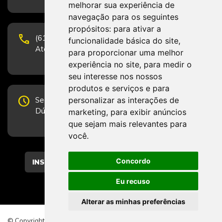
melhorar sua experiência de
navegação para os seguintes
propósitos:
para ativar a
phone
(61) 3223-1652 e (61) 98131-3801.
funcionalidade básica do site
,
Atendimento por telefone em horário comercial
para proporcionar uma melhor
experiência no site
,
para medir o
seu interesse nos nossos
produtos e serviços e para
schedule
personalizar as interações de
Segunda-feira a Sexta-feira de 12h às 19h.
Dúvidas e sugestões pelo Fale Conosco.
marketing
,
para exibir anúncios
que sejam mais relevantes para
você
.
Concordo
CADASTRAR
Eu recuso
Alterar as minhas preferências
© Copyright 2026 - Direitos reservados ao CFESS