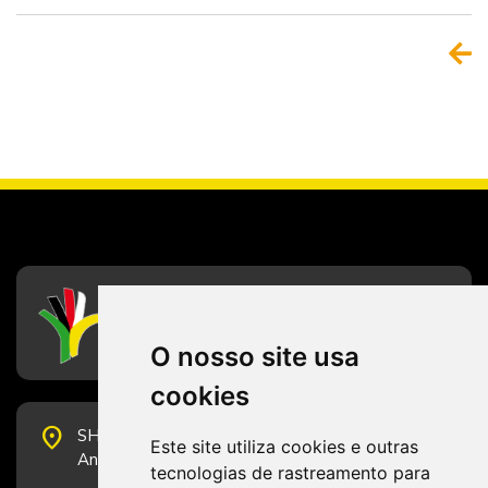
CFESS
Conselho Federal de Serviço Social
O nosso site usa
cookies
place
SHS Quadra 6, Bloco E, Complexo Brasil 21, 20º
Este site utiliza cookies e outras
Andar, Sala 2001 - CEP 70322-915 - Brasília/DF
tecnologias de rastreamento para