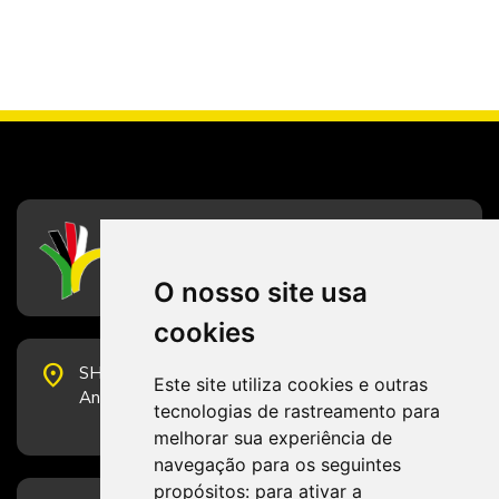
CFESS
Conselho Federal de Serviço Social
O nosso site usa
cookies
place
SHS Quadra 6, Bloco E, Complexo Brasil 21, 20º
Este site utiliza cookies e outras
Andar, Sala 2001 - CEP 70322-915 - Brasília/DF
tecnologias de rastreamento para
melhorar sua experiência de
navegação para os seguintes
propósitos:
para ativar a