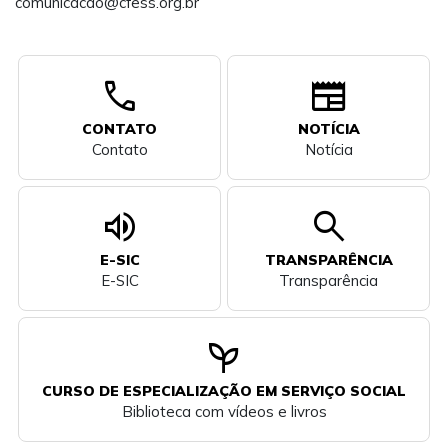
comunicacao@cfess.org.br
call
newspaper
CONTATO
NOTÍCIA
Contato
Notícia
volume_up
search
E-SIC
TRANSPARÊNCIA
E-SIC
Transparência
psychiatry
CURSO DE ESPECIALIZAÇÃO EM SERVIÇO SOCIAL
Biblioteca com vídeos e livros