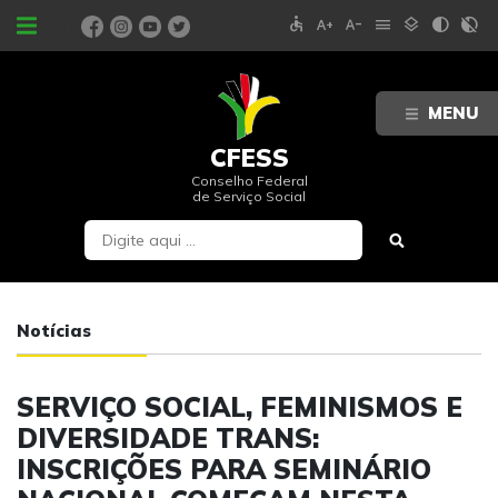
accessible
text_increase
text_decrease
menu
layers
contrast
contrast_rtl_off
PORTAIS
MENU
CFESS
Conselho Federal
de Serviço Social
Notícias
SERVIÇO SOCIAL, FEMINISMOS E
DIVERSIDADE TRANS:
INSCRIÇÕES PARA SEMINÁRIO