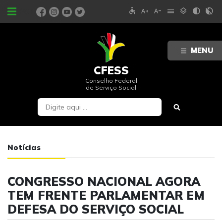
accessible
text_increase
text_decrease
menu
layers
contrast
contrast_rtl_off
PORTAIS
MENU
CFESS
Conselho Federal
de Serviço Social
Notícias
CONGRESSO NACIONAL AGORA
TEM FRENTE PARLAMENTAR EM
DEFESA DO SERVIÇO SOCIAL