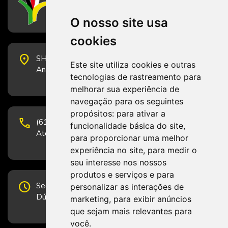
Conselho Federal de Serviço Social
O nosso site usa
cookies
place
SHS Quadra 6, Bloco E, Complexo Brasil 21, 20º
Este site utiliza cookies e outras
Andar, Sala 2001 - CEP 70322-915 - Brasília/DF
tecnologias de rastreamento para
melhorar sua experiência de
navegação para os seguintes
propósitos:
para ativar a
phone
(61) 3223-1652 e (61) 98131-3801.
funcionalidade básica do site
,
Atendimento por telefone em horário comercial
para proporcionar uma melhor
experiência no site
,
para medir o
seu interesse nos nossos
produtos e serviços e para
schedule
Segunda-feira a Sexta-feira de 12h às 19h.
personalizar as interações de
Dúvidas e sugestões pelo Fale Conosco.
marketing
,
para exibir anúncios
que sejam mais relevantes para
você
.