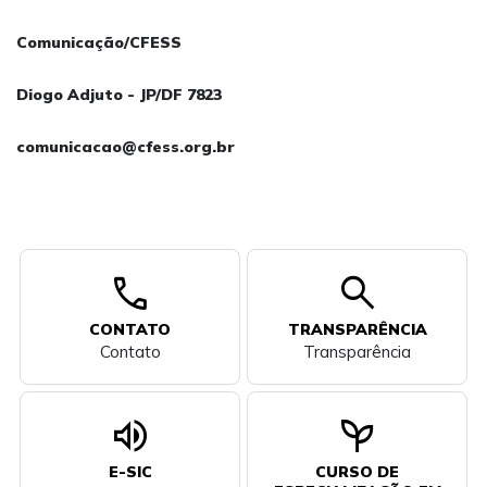
Comunicação/CFESS
Diogo Adjuto - JP/DF 7823
comunicacao@cfess.org.br
call
search
CONTATO
TRANSPARÊNCIA
Contato
Transparência
volume_up
psychiatry
E-SIC
CURSO DE