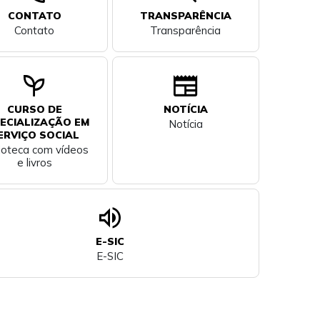
CONTATO
TRANSPARÊNCIA
Contato
Transparência
psychiatry
newspaper
CURSO DE
NOTÍCIA
ECIALIZAÇÃO EM
Notícia
ERVIÇO SOCIAL
lioteca com vídeos
e livros
volume_up
E-SIC
E-SIC