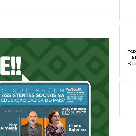
ESP
S
Bib