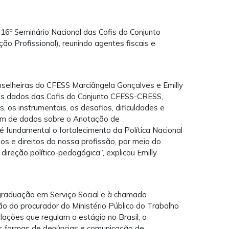
 16º Seminário Nacional das Cofis do Conjunto
o Profissional), reunindo agentes fiscais e
selheiras do CFESS Marciângela Gonçalves e Emilly
dos dados das Cofis do Conjunto CFESS-CRESS,
 os instrumentais, os desafios, dificuldades e
 além de dados sobre o Anotação de
fundamental o fortalecimento da Política Nacional
os e direitos da nossa profissão, por meio do
direção político-pedagógica”, explicou Emilly
graduação em Serviço Social e à chamada
ção do procurador do Ministério Público do Trabalho
lações que regulam o estágio no Brasil, a
s formas de denúncias e comunicação de