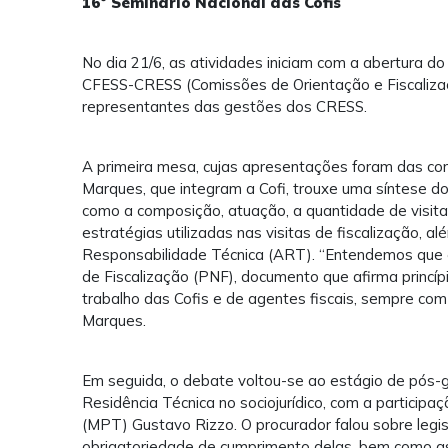
16º Seminário Nacional das Cofis
No dia 21/6, as atividades iniciam com a abertura do
CFESS-CRESS (Comissões de Orientação e Fiscalizaçã
representantes das gestões dos CRESS.
A primeira mesa, cujas apresentações foram das con
Marques, que integram a Cofi, trouxe uma síntese 
como a composição, atuação, a quantidade de visitas,
estratégias utilizadas nas visitas de fiscalização,
Responsabilidade Técnica (ART). “Entendemos que é 
de Fiscalização (PNF), documento que afirma princípi
trabalho das Cofis e de agentes fiscais, sempre com 
Marques.
Em seguida, o debate voltou-se ao estágio de pós-
Residência Técnica no sociojurídico, com a participa
(MPT) Gustavo Rizzo. O procurador falou sobre legis
obrigatoriedade de cumprimento delas, bem como a