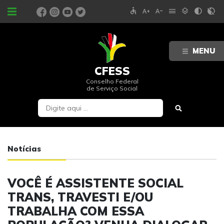
accessible
text_increase
text_decrease
menu
layers
contrast
contrast_rtl_off
PORTAIS
MENU
CFESS
Conselho Federal
de Serviço Social
Notícias
VOCÊ É ASSISTENTE SOCIAL
TRANS, TRAVESTI E/OU
TRABALHA COM ESSA