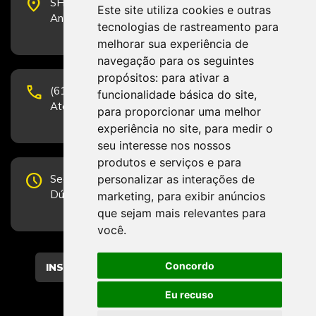
place
SHS Quadra 6, Bloco E, Complexo Brasil 21, 20º
Este site utiliza cookies e outras
Andar, Sala 2001 - CEP 70322-915 - Brasília/DF
tecnologias de rastreamento para
melhorar sua experiência de
navegação para os seguintes
propósitos:
para ativar a
phone
(61) 3223-1652 e (61) 98131-3801.
funcionalidade básica do site
,
Atendimento por telefone em horário comercial
para proporcionar uma melhor
experiência no site
,
para medir o
seu interesse nos nossos
produtos e serviços e para
schedule
personalizar as interações de
Segunda-feira a Sexta-feira de 12h às 19h.
Dúvidas e sugestões pelo Fale Conosco.
marketing
,
para exibir anúncios
que sejam mais relevantes para
você
.
Concordo
CADASTRAR
Eu recuso