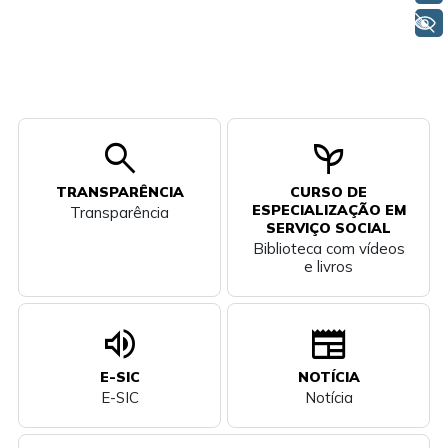
+ Acessibilidade
search
psychiatry
TRANSPARÊNCIA
CURSO DE
ESPECIALIZAÇÃO EM
Transparência
SERVIÇO SOCIAL
Biblioteca com vídeos
e livros
volume_up
newspaper
E-SIC
NOTÍCIA
E-SIC
Notícia