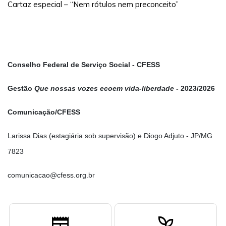
Cartaz especial – “Nem rótulos nem preconceito”
Conselho Federal de Serviço Social - CFESS
Gestão
Que nossas vozes ecoem vida-liberdade
- 2023/2026
Comunicação/CFESS
Larissa Dias (estagiária sob supervisão) e Diogo Adjuto - JP/MG
7823
comunicacao@cfess.org.br
newspaper
psychiatry