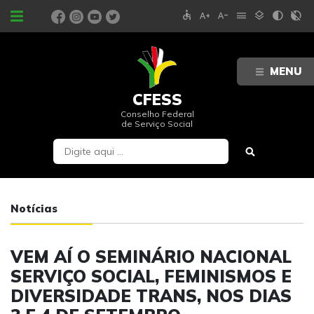
accessible
text_increase
text_decrease
menu
layers
contrast
contrast_rtl_off
PORTAIS
MENU
CFESS
Conselho Federal
de Serviço Social
Notícias
VEM AÍ O SEMINÁRIO NACIONAL
SERVIÇO SOCIAL, FEMINISMOS E
DIVERSIDADE TRANS, NOS DIAS