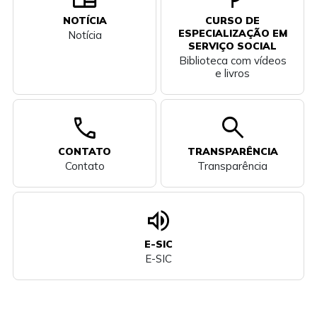
NOTÍCIA
CURSO DE
ESPECIALIZAÇÃO EM
Notícia
SERVIÇO SOCIAL
Biblioteca com vídeos
e livros
call
search
CONTATO
TRANSPARÊNCIA
Contato
Transparência
volume_up
E-SIC
E-SIC