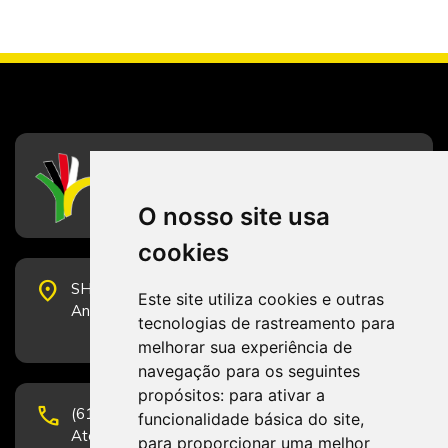
CFESS
Conselho Federal de Serviço Social
O nosso site usa
cookies
place
SHS Quadra 6, Bloco E, Complexo Brasil 21, 20º
Este site utiliza cookies e outras
Andar, Sala 2001 - CEP 70322-915 - Brasília/DF
tecnologias de rastreamento para
melhorar sua experiência de
navegação para os seguintes
propósitos:
para ativar a
phone
(61) 3223-1652 e (61) 98131-3801.
funcionalidade básica do site
,
Atendimento por telefone em horário comercial
para proporcionar uma melhor