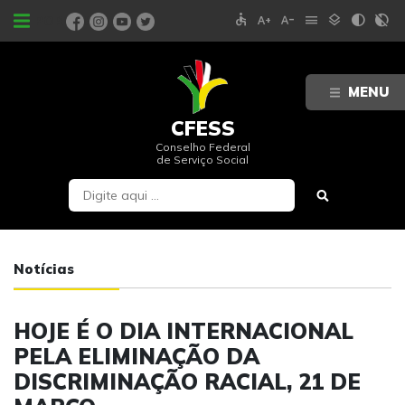
accessible
text_increase
text_decrease
menu
layers
contrast
contrast_rtl_off
PORTAIS
MENU
CFESS
Conselho Federal
de Serviço Social
Notícias
HOJE É O DIA INTERNACIONAL
PELA ELIMINAÇÃO DA
DISCRIMINAÇÃO RACIAL, 21 DE