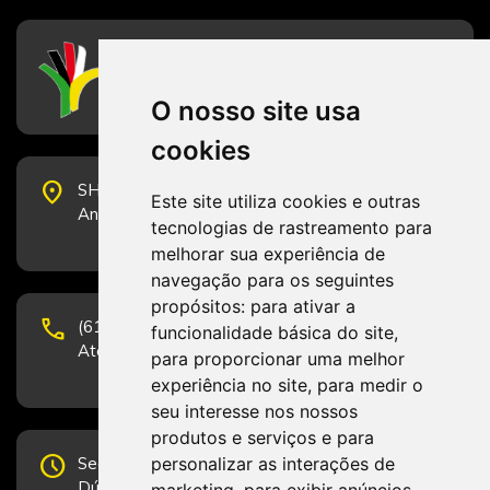
CFESS
Conselho Federal de Serviço Social
O nosso site usa
cookies
place
SHS Quadra 6, Bloco E, Complexo Brasil 21, 20º
Este site utiliza cookies e outras
Andar, Sala 2001 - CEP 70322-915 - Brasília/DF
tecnologias de rastreamento para
melhorar sua experiência de
navegação para os seguintes
propósitos:
para ativar a
phone
(61) 3223-1652 e (61) 98131-3801.
funcionalidade básica do site
,
Atendimento por telefone em horário comercial
para proporcionar uma melhor
experiência no site
,
para medir o
seu interesse nos nossos
produtos e serviços e para
schedule
personalizar as interações de
Segunda-feira a Sexta-feira de 12h às 19h.
Dúvidas e sugestões pelo Fale Conosco.