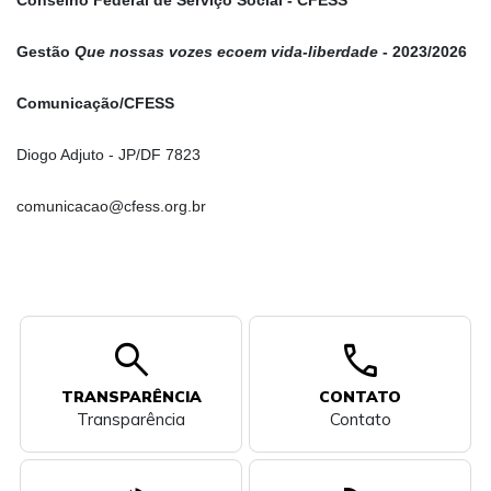
Conselho Federal de Serviço Social - CFESS
Gestão
Que nossas vozes ecoem vida-liberdade
- 2023/2026
Comunicação/CFESS
Diogo Adjuto - JP/DF 7823
comunicacao@cfess.org.br
search
call
TRANSPARÊNCIA
CONTATO
Transparência
Contato