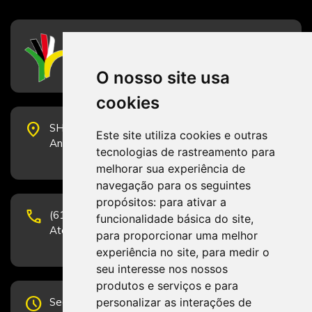
CFESS
Conselho Federal de Serviço Social
O nosso site usa
cookies
place
SHS Quadra 6, Bloco E, Complexo Brasil 21, 20º
Este site utiliza cookies e outras
Andar, Sala 2001 - CEP 70322-915 - Brasília/DF
tecnologias de rastreamento para
melhorar sua experiência de
navegação para os seguintes
propósitos:
para ativar a
phone
(61) 3223-1652 e (61) 98131-3801.
funcionalidade básica do site
,
Atendimento por telefone em horário comercial
para proporcionar uma melhor
experiência no site
,
para medir o
seu interesse nos nossos
produtos e serviços e para
schedule
personalizar as interações de
Segunda-feira a Sexta-feira de 12h às 19h.