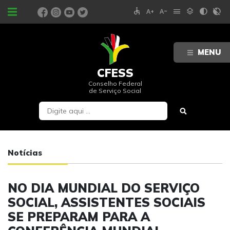
accessible
text_increase
text_decrease
menu
layers
contrast
contrast_rtl_off
PORTAIS
MENU
CFESS
Conselho Federal
de Serviço Social
Notícias
NO DIA MUNDIAL DO SERVIÇO
SOCIAL, ASSISTENTES SOCIAIS
SE PREPARAM PARA A