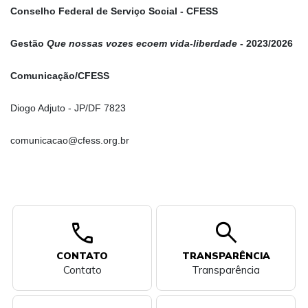
Conselho Federal de Serviço Social - CFESS
Gestão
Que nossas vozes ecoem vida-liberdade
- 2023/2026
Comunicação/CFESS
Diogo Adjuto - JP/DF 7823
comunicacao@cfess.org.br
call
search
CONTATO
TRANSPARÊNCIA
Contato
Transparência