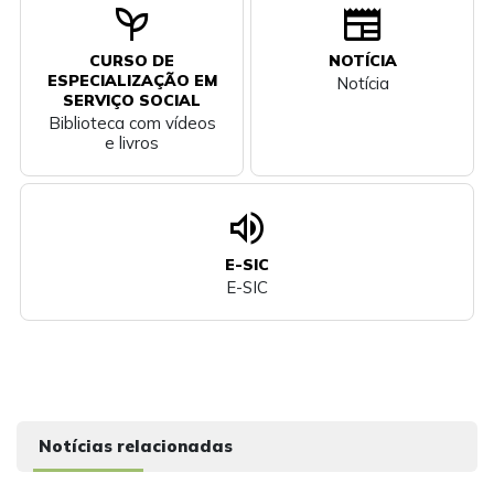
psychiatry
newspaper
CURSO DE
NOTÍCIA
ESPECIALIZAÇÃO EM
Notícia
SERVIÇO SOCIAL
Biblioteca com vídeos
e livros
volume_up
E-SIC
E-SIC
Notícias relacionadas