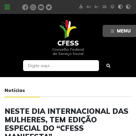
accessible
text_increase
text_decrease
menu
layers
contrast
contrast_rtl_off
PORTAIS
MENU
CFESS
Conselho Federal
de Serviço Social
Notícias
NESTE DIA INTERNACIONAL DAS
MULHERES, TEM EDIÇÃO
ESPECIAL DO “CFESS