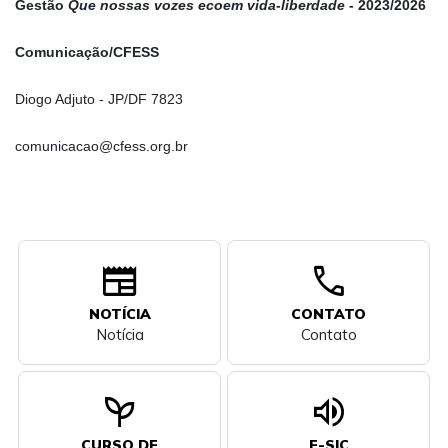
Gestão
Que nossas vozes ecoem vida-liberdade
- 2023/2026
Comunicação/CFESS
Diogo Adjuto - JP/DF 7823
comunicacao@cfess.org.br
newspaper
call
NOTÍCIA
CONTATO
Notícia
Contato
psychiatry
volume_up
CURSO DE
E-SIC