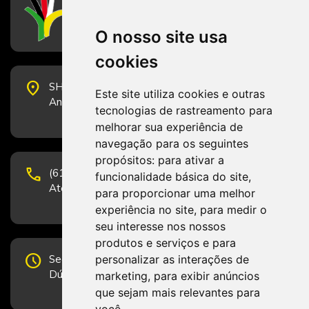
CFESS
Conselho Federal de Serviço Social
O nosso site usa
cookies
place
SHS Quadra 6, Bloco E, Complexo Brasil 21, 20º
Este site utiliza cookies e outras
Andar, Sala 2001 - CEP 70322-915 - Brasília/DF
tecnologias de rastreamento para
melhorar sua experiência de
navegação para os seguintes
propósitos:
para ativar a
phone
(61) 3223-1652 e (61) 98131-3801.
funcionalidade básica do site
,
Atendimento por telefone em horário comercial
para proporcionar uma melhor
experiência no site
,
para medir o
seu interesse nos nossos
produtos e serviços e para
schedule
personalizar as interações de
Segunda-feira a Sexta-feira de 12h às 19h.
Dúvidas e sugestões pelo Fale Conosco.
marketing
,
para exibir anúncios
que sejam mais relevantes para