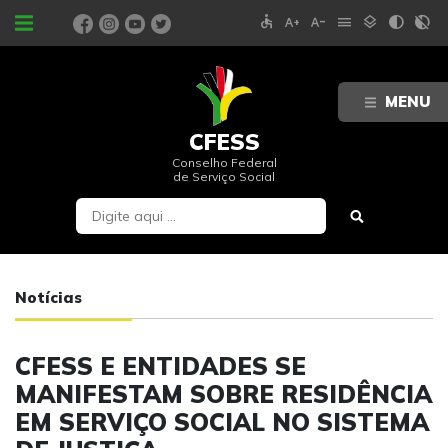
accessible
text_increase
text_decrease
menu
layers
contrast
contrast_rtl_off
PORTAIS
MENU
CFESS
Conselho Federal
de Serviço Social
Notícias
CFESS E ENTIDADES SE
MANIFESTAM SOBRE RESIDÊNCIA
EM SERVIÇO SOCIAL NO SISTEMA