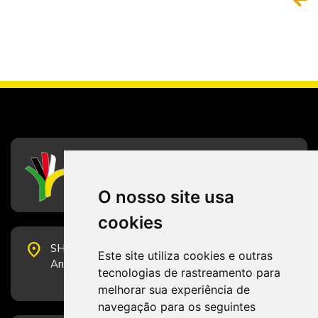
CFESS
Conselho Federal de Serviço Social
O nosso site usa
cookies
place
SHS Quadra 6, Bloco E, Complexo Brasil 21, 20º
Este site utiliza cookies e outras
Andar, Sala 2001 - CEP 70322-915 - Brasília/DF
tecnologias de rastreamento para
melhorar sua experiência de
navegação para os seguintes