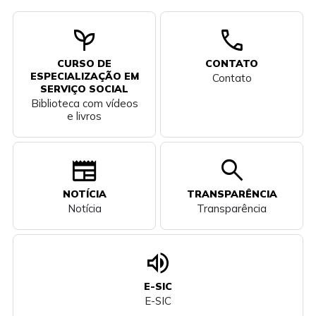
psychiatry
call
CURSO DE
CONTATO
ESPECIALIZAÇÃO EM
Contato
SERVIÇO SOCIAL
Biblioteca com vídeos
e livros
newspaper
search
NOTÍCIA
TRANSPARÊNCIA
Notícia
Transparência
volume_up
E-SIC
E-SIC