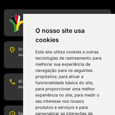
CFESS
Conselho Federal de Serviço Social
O nosso site usa
cookies
place
SHS Quadra 6, Bloco E, Complexo Brasil 21, 20º
Este site utiliza cookies e outras
Andar, Sala 2001 - CEP 70322-915 - Brasília/DF
tecnologias de rastreamento para
melhorar sua experiência de
navegação para os seguintes
propósitos:
para ativar a
phone
(61) 3223-1652 e (61) 98131-3801.
funcionalidade básica do site
,
Atendimento por telefone em horário comercial
para proporcionar uma melhor
experiência no site
,
para medir o
seu interesse nos nossos
produtos e serviços e para
schedule
personalizar as interações de
Segunda-feira a Sexta-feira de 12h às 19h.