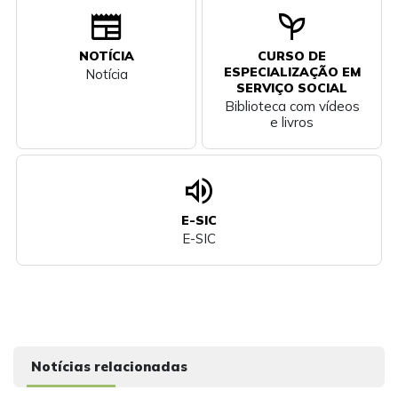
newspaper
psychiatry
NOTÍCIA
CURSO DE
ESPECIALIZAÇÃO EM
Notícia
SERVIÇO SOCIAL
Biblioteca com vídeos
e livros
volume_up
E-SIC
E-SIC
Notícias relacionadas