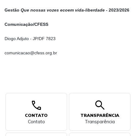
Gestão
Que nossas vozes ecoem vida-liberdade
- 2023/2026
Comunicação/CFESS
Diogo Adjuto - JP/DF 7823
comunicacao@cfess.org.br
call
search
CONTATO
TRANSPARÊNCIA
Contato
Transparência