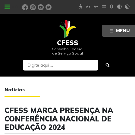
accessible
text_increase
text_decrease
menu
layers
contrast
contrast_rtl_off
PORTAIS
MENU
CFESS
Conselho Federal
de Serviço Social
Notícias
CFESS MARCA PRESENÇA NA
CONFERÊNCIA NACIONAL DE
EDUCAÇÃO 2024