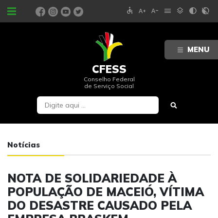
accessible
text_increase
text_decrease
menu
layers
contrast
contrast_rtl_off
PORTAIS
MENU
CFESS
Conselho Federal
de Serviço Social
Notícias
NOTA DE SOLIDARIEDADE À
POPULAÇÃO DE MACEIÓ, VÍTIMA
DO DESASTRE CAUSADO PELA