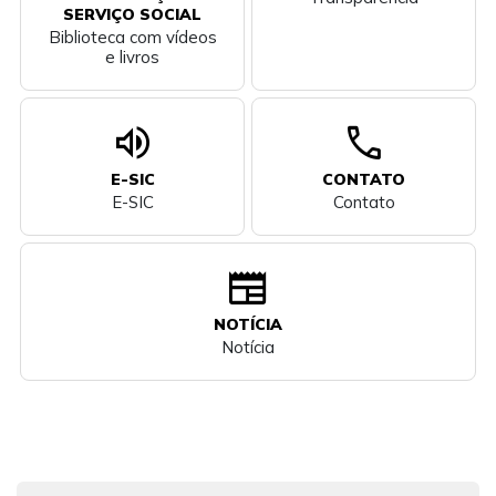
SERVIÇO SOCIAL
Biblioteca com vídeos
e livros
volume_up
call
E-SIC
CONTATO
E-SIC
Contato
newspaper
NOTÍCIA
Notícia