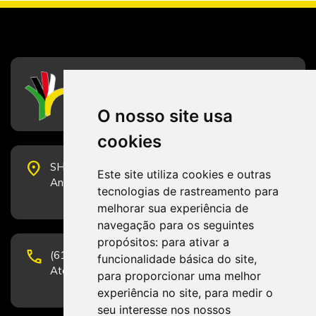
CFESS
Conselho Federal de Serviço Social
O nosso site usa
cookies
place
SHS Quadra 6, Bloco E, Complexo Brasil 21, 20º
Este site utiliza cookies e outras
Andar, Sala 2001 - CEP 70322-915 - Brasília/DF
tecnologias de rastreamento para
melhorar sua experiência de
navegação para os seguintes
propósitos:
para ativar a
phone
(61) 3223-1652 e (61) 98131-3801.
funcionalidade básica do site
,
Atendimento por telefone em horário comercial
para proporcionar uma melhor
experiência no site
,
para medir o
seu interesse nos nossos