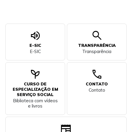
volume_up
search
E-SIC
TRANSPARÊNCIA
E-SIC
Transparência
psychiatry
call
CURSO DE
CONTATO
ESPECIALIZAÇÃO EM
Contato
SERVIÇO SOCIAL
Biblioteca com vídeos
e livros
newspaper