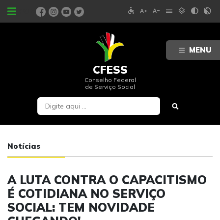
accessible
text_increase
text_decrease
menu
layers
contrast
contrast_rtl_off
PORTAIS
MENU
CFESS
Conselho Federal
de Serviço Social
Notícias
A LUTA CONTRA O CAPACITISMO
É COTIDIANA NO SERVIÇO
SOCIAL: TEM NOVIDADE