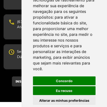
tecnologias de rastreamento para
melhorar sua experiência de
navegação para os seguintes
propósitos:
para ativar a
phone
(61) 3223-1652 e (61) 98131-3801.
funcionalidade básica do site
,
Atendimento por telefone em horário comercial
para proporcionar uma melhor
experiência no site
,
para medir o
seu interesse nos nossos
produtos e serviços e para
schedule
personalizar as interações de
Segunda-feira a Sexta-feira de 12h às 19h.
Dúvidas e sugestões pelo Fale Conosco.
marketing
,
para exibir anúncios
que sejam mais relevantes para
você
.
Concordo
CADASTRAR
Eu recuso
Alterar as minhas preferências