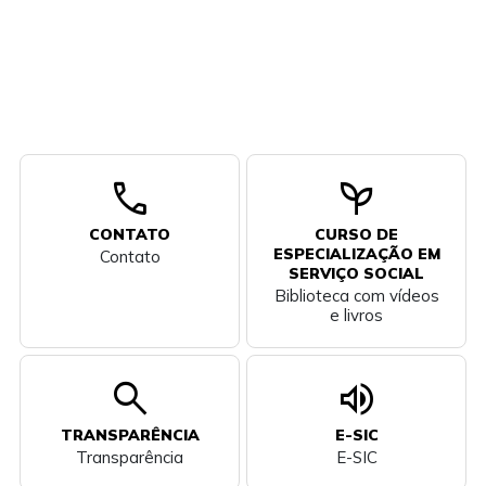
call
psychiatry
CONTATO
CURSO DE
ESPECIALIZAÇÃO EM
Contato
SERVIÇO SOCIAL
Biblioteca com vídeos
e livros
search
volume_up
TRANSPARÊNCIA
E-SIC
Transparência
E-SIC