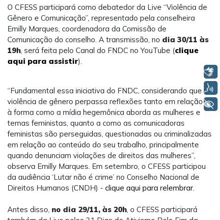
O CFESS participará como debatedor da Live “Violência de
Gênero e Comunicação”, representado pela conselheira
Emilly Marques, coordenadora da Comissão de
Comunicação do conselho. A transmissão, no
dia 30/11 às
19h
, será feita pelo Canal do FNDC no YouTube (
clique
aqui para assistir
).
Libras
Voz
“Fundamental essa iniciativa do FNDC, considerando que a
violência de gênero perpassa reflexões tanto em relação
+ Acessibilidade
à forma como a mídia hegemônica aborda as mulheres e
temas feministas, quanto a como as comunicadoras
feministas são perseguidas, questionadas ou criminalizadas
em relação ao conteúdo do seu trabalho, principalmente
quando denunciam violações de direitos das mulheres”,
observa Emilly Marques. Em setembro, o CFESS participou
da audiência ‘Lutar não é crime’ no Conselho Nacional de
Direitos Humanos (CNDH) -
clique aqui para relembrar
.
Antes disso,
no dia 29/11, às 20h
, o CFESS participará