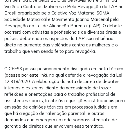
também da Live pelos 21 Dias de Ativismo Pelo Fim da
Violência Contra as Mulheres e Pela Revogação da LAP no
Brasil, organizada pelo Coletivo Voz Materna, SOMA
Sociedade Matriarcal e Movimento Joanna Marcenal pela
Revogação da Lei de Alienação Parental (LAP). O debate
ocorrerá com ativistas e profissionais de diversas áreas e
países, debatendo os aspectos da LAP, sua influência
direta no aumento das violências contra as mulheres e o
trabalho que vem sendo feito para revogá-la.
O CFESS possui posicionamento divulgado em nota técnica
(
acesse por este link
), no qual defende a revogação da Lei
12.318/2020. A elaboração da nota decorreu de debates
internos e externos, diante da necessidade de trazer
reflexões e orientações para o trabalho profissional de
assistentes sociais, frente às requisições institucionais para
emissão de opiniões técnicas em processos judiciais em
que há alegação de “alienação parental” e outras
demandas que emergem na rede socioassistencial e de
garantia de direitos que envolvem essa temática.