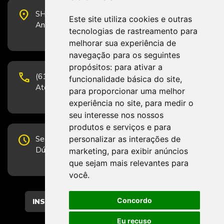
place
SHS Quadra 6, Bloco E, Complexo Brasil 21, 20º
Este site utiliza cookies e outras
Andar, Sala 2001 - CEP 70322-915 - Brasília/DF
tecnologias de rastreamento para
melhorar sua experiência de
navegação para os seguintes
propósitos:
para ativar a
phone
(61) 3223-1652 e (61) 98131-3801.
funcionalidade básica do site
,
Atendimento por telefone em horário comercial
para proporcionar uma melhor
experiência no site
,
para medir o
seu interesse nos nossos
produtos e serviços e para
schedule
personalizar as interações de
Segunda-feira a Sexta-feira de 12h às 19h.
Dúvidas e sugestões pelo Fale Conosco.
marketing
,
para exibir anúncios
que sejam mais relevantes para
você
.
Concordo
CADASTRAR
Eu recuso