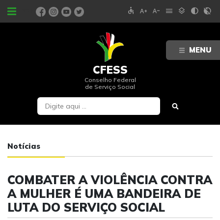
accessible
text_increase
text_decrease
menu
layers
contrast
contrast_rtl_off
PORTAIS
MENU
CFESS
Conselho Federal
de Serviço Social
Notícias
COMBATER A VIOLÊNCIA CONTRA
A MULHER É UMA BANDEIRA DE
LUTA DO SERVIÇO SOCIAL