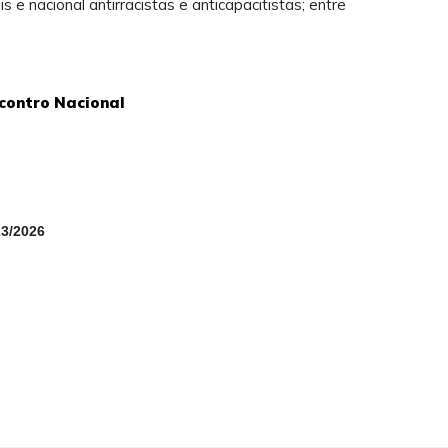
s e nacional antirracistas e anticapacitistas; entre
ncontro Nacional
23/2026