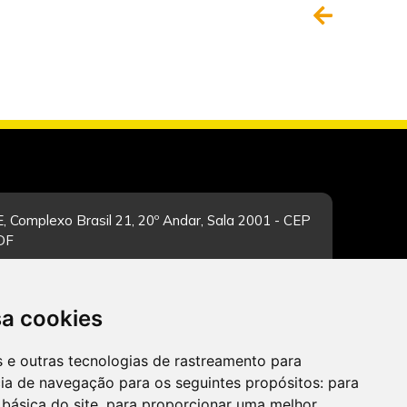
, Complexo Brasil 21, 20º Andar, Sala 2001 - CEP
/DF
sa cookies
-feira de 12h às 19h. Dúvidas e sugestões pelo
es e outras tecnologias de rastreamento para
cia de navegação para os seguintes propósitos:
para
 básica do site
,
para proporcionar uma melhor