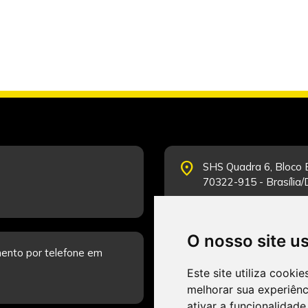
place
SHS Quadra 6, Bloco E
70322-915 - Brasília
O nosso site u
schedule
ento por telefone em
Segunda-feira a Sexta
Fale Conosco.
Este site utiliza cooki
melhorar sua experiên
ativar a funcionalidade