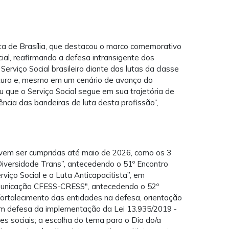
ta de Brasília, que destacou o marco comemorativo
ial, reafirmando a defesa intransigente dos
 Serviço Social brasileiro diante das lutas da classe
untura e, mesmo em um cenário de avanço do
 que o Serviço Social segue em sua trajetória de
ncia das bandeiras de luta desta profissão”,
vem ser cumpridas até maio de 2026, como os 3
 Diversidade Trans”, antecedendo o 51º Encontro
iço Social e a Luta Anticapacitista”, em
municação CFESS-CRESS", antecedendo o 52º
fortalecimento das entidades na defesa, orientação
 em defesa da implementação da Lei 13.935/2019 -
ntes sociais; a escolha do tema para o Dia do/a