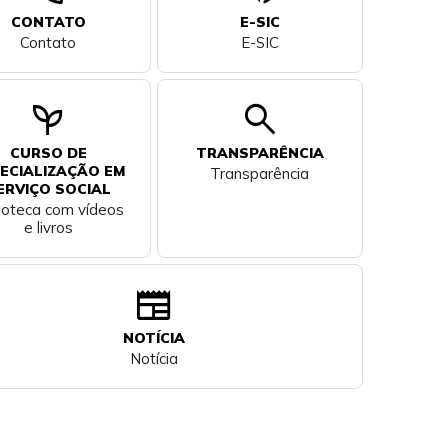
CONTATO
E-SIC
Contato
E-SIC
psychiatry
search
CURSO DE
TRANSPARÊNCIA
ECIALIZAÇÃO EM
Transparência
ERVIÇO SOCIAL
lioteca com vídeos
e livros
newspaper
NOTÍCIA
Notícia