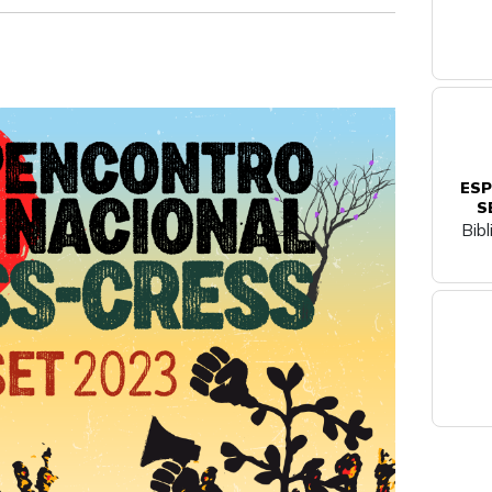
ESP
S
Bib