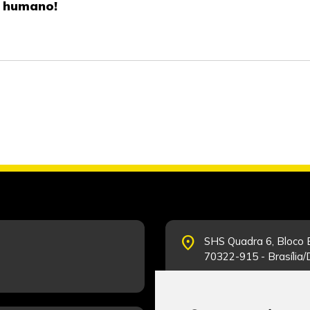
o humano!
place
SHS Quadra 6, Bloco E
70322-915 - Brasília