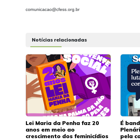
comunicacao@cfess.org.br
Notícias relacionadas
Lei Maria da Penha faz 20
É band
anos em meio ao
Plenár
crescimento dos feminicídios
pela c