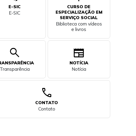
E-SIC
CURSO DE
ESPECIALIZAÇÃO EM
E-SIC
SERVIÇO SOCIAL
Biblioteca com vídeos
e livros
search
newspaper
RANSPARÊNCIA
NOTÍCIA
Transparência
Notícia
call
CONTATO
Contato