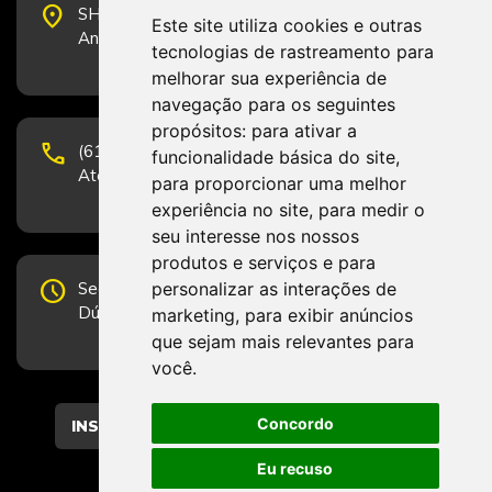
place
SHS Quadra 6, Bloco E, Complexo Brasil 21, 20º
Este site utiliza cookies e outras
Andar, Sala 2001 - CEP 70322-915 - Brasília/DF
tecnologias de rastreamento para
melhorar sua experiência de
navegação para os seguintes
propósitos:
para ativar a
phone
(61) 3223-1652 e (61) 98131-3801.
funcionalidade básica do site
,
Atendimento por telefone em horário comercial
para proporcionar uma melhor
experiência no site
,
para medir o
seu interesse nos nossos
produtos e serviços e para
schedule
personalizar as interações de
Segunda-feira a Sexta-feira de 12h às 19h.
Dúvidas e sugestões pelo Fale Conosco.
marketing
,
para exibir anúncios
que sejam mais relevantes para
você
.
Concordo
CADASTRAR
Eu recuso