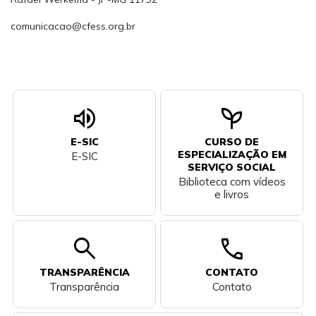
comunicacao@cfess.org.br
volume_up
psychiatry
E-SIC
CURSO DE
ESPECIALIZAÇÃO EM
E-SIC
SERVIÇO SOCIAL
Biblioteca com vídeos
e livros
search
call
TRANSPARÊNCIA
CONTATO
Transparência
Contato