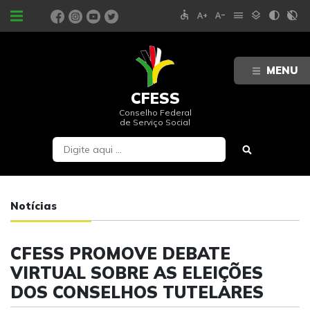
accessible
text_increase
text_decrease
menu
layers
contrast
contrast_rtl_off
PORTAIS
MENU
CFESS
Conselho Federal
de Serviço Social
Notícias
CFESS PROMOVE DEBATE
VIRTUAL SOBRE AS ELEIÇÕES
DOS CONSELHOS TUTELARES