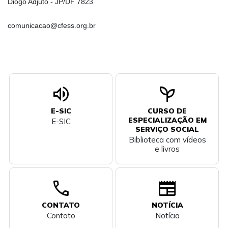
Diogo Adjuto - JP/DF 7823
comunicacao@cfess.org.br
volume_up
psychiatry
E-SIC
CURSO DE
ESPECIALIZAÇÃO EM
E-SIC
SERVIÇO SOCIAL
Biblioteca com vídeos
e livros
call
newspaper
CONTATO
NOTÍCIA
Contato
Notícia