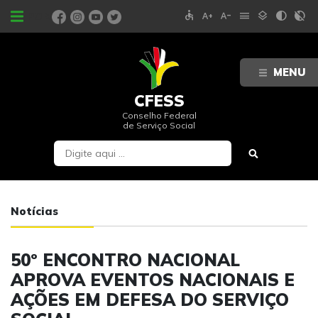
accessible
text_increase
text_decrease
menu
layers
contrast
contrast_rtl_off
PORTAIS
MENU
CFESS
Conselho Federal
de Serviço Social
Notícias
50º ENCONTRO NACIONAL
APROVA EVENTOS NACIONAIS E
AÇÕES EM DEFESA DO SERVIÇO