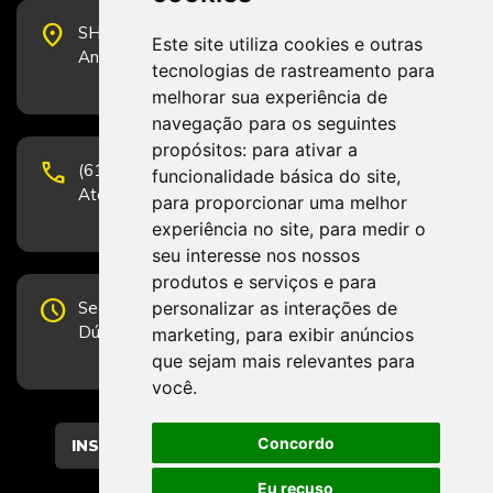
place
SHS Quadra 6, Bloco E, Complexo Brasil 21, 20º
Este site utiliza cookies e outras
Andar, Sala 2001 - CEP 70322-915 - Brasília/DF
tecnologias de rastreamento para
melhorar sua experiência de
navegação para os seguintes
propósitos:
para ativar a
phone
(61) 3223-1652 e (61) 98131-3801.
funcionalidade básica do site
,
Atendimento por telefone em horário comercial
para proporcionar uma melhor
experiência no site
,
para medir o
seu interesse nos nossos
produtos e serviços e para
schedule
personalizar as interações de
Segunda-feira a Sexta-feira de 12h às 19h.
Dúvidas e sugestões pelo Fale Conosco.
marketing
,
para exibir anúncios
que sejam mais relevantes para
você
.
Concordo
CADASTRAR
Eu recuso