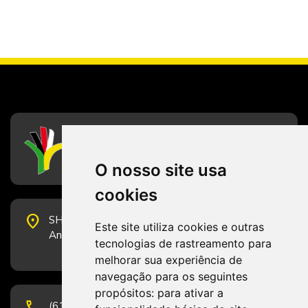
CFESS
Conselho Federal de Serviço Social
O nosso site usa
cookies
place
SHS Quadra 6, Bloco E, Complexo Brasil 21, 20º
Este site utiliza cookies e outras
Andar, Sala 2001 - CEP 70322-915 - Brasília/DF
tecnologias de rastreamento para
melhorar sua experiência de
navegação para os seguintes
propósitos:
para ativar a
phone
(61) 3223-1652 e (61) 98131-3801.