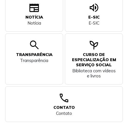
newspaper
volume_up
NOTÍCIA
E-SIC
Notícia
E-SIC
search
psychiatry
TRANSPARÊNCIA
CURSO DE
ESPECIALIZAÇÃO EM
Transparência
SERVIÇO SOCIAL
Biblioteca com vídeos
e livros
call
CONTATO
Contato