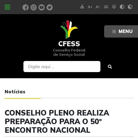
accessible
text_increase
text_decrease
menu
layers
contrast
contrast_rtl_off
PORTAIS
MENU
CFESS
Conselho Federal
de Serviço Social
Notícias
CONSELHO PLENO REALIZA
PREPARAÇÃO PARA O 50º
ENCONTRO NACIONAL