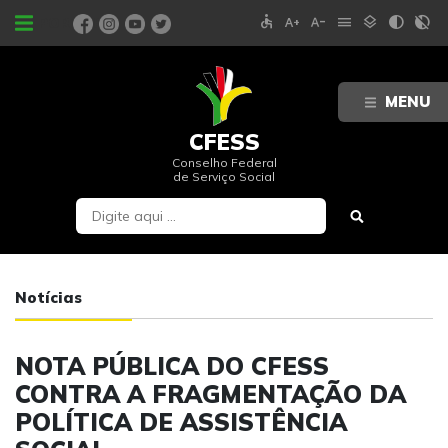
accessible
text_increase
text_decrease
menu
layers
contrast
contrast_rtl_off
PORTAIS
MENU
CFESS
Conselho Federal
de Serviço Social
Notícias
NOTA PÚBLICA DO CFESS
CONTRA A FRAGMENTAÇÃO DA
POLÍTICA DE ASSISTÊNCIA