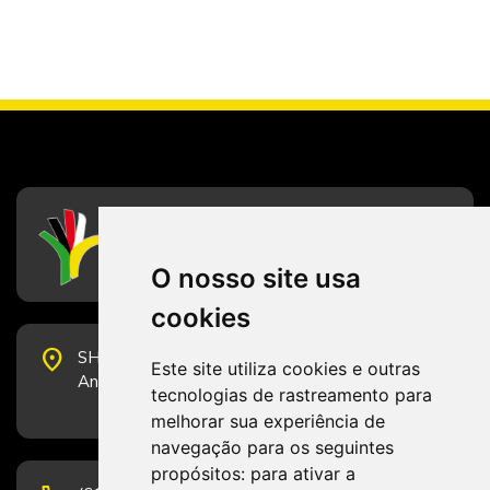
CFESS
Conselho Federal de Serviço Social
O nosso site usa
cookies
place
SHS Quadra 6, Bloco E, Complexo Brasil 21, 20º
Este site utiliza cookies e outras
Andar, Sala 2001 - CEP 70322-915 - Brasília/DF
tecnologias de rastreamento para
melhorar sua experiência de
navegação para os seguintes
propósitos:
para ativar a