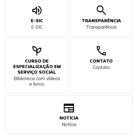
volume_up
search
E-SIC
TRANSPARÊNCIA
E-SIC
Transparência
psychiatry
call
CURSO DE
CONTATO
ESPECIALIZAÇÃO EM
Contato
SERVIÇO SOCIAL
Biblioteca com vídeos
e livros
newspaper
NOTÍCIA
Notícia