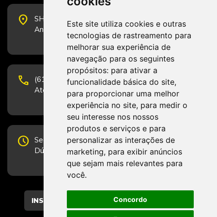
cookies
place
SHS Quadra 6, Bloco E, Complexo Brasil 21, 20º
Este site utiliza cookies e outras
Andar, Sala 2001 - CEP 70322-915 - Brasília/DF
tecnologias de rastreamento para
melhorar sua experiência de
navegação para os seguintes
propósitos:
para ativar a
phone
(61) 3223-1652 e (61) 98131-3801.
funcionalidade básica do site
,
Atendimento por telefone em horário comercial
para proporcionar uma melhor
experiência no site
,
para medir o
seu interesse nos nossos
produtos e serviços e para
schedule
personalizar as interações de
Segunda-feira a Sexta-feira de 12h às 19h.
Dúvidas e sugestões pelo Fale Conosco.
marketing
,
para exibir anúncios
que sejam mais relevantes para
você
.
Concordo
CADASTRAR