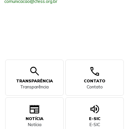
comunicacao@cfess.org.br
search
call
TRANSPARÊNCIA
CONTATO
Transparência
Contato
newspaper
volume_up
NOTÍCIA
E-SIC
Notícia
E-SIC