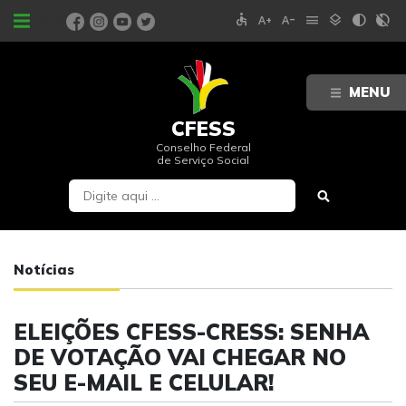
accessible
text_increase
text_decrease
menu
layers
contrast
contrast_rtl_off
PORTAIS
MENU
CFESS
Conselho Federal
de Serviço Social
Notícias
ELEIÇÕES CFESS-CRESS: SENHA
DE VOTAÇÃO VAI CHEGAR NO
SEU E-MAIL E CELULAR!