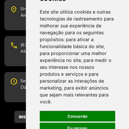
place
SHS Quadra 6, Bloco E, Complexo Brasil 21, 20º
Este site utiliza cookies e outras
Andar, Sala 2001 - CEP 70322-915 - Brasília/DF
tecnologias de rastreamento para
melhorar sua experiência de
navegação para os seguintes
propósitos:
para ativar a
phone
(61) 3223-1652 e (61) 98131-3801.
funcionalidade básica do site
,
Atendimento por telefone em horário comercial
para proporcionar uma melhor
experiência no site
,
para medir o
seu interesse nos nossos
produtos e serviços e para
schedule
personalizar as interações de
Segunda-feira a Sexta-feira de 12h às 19h.
Dúvidas e sugestões pelo Fale Conosco.
marketing
,
para exibir anúncios
que sejam mais relevantes para
você
.
Concordo
CADASTRAR
Eu recuso