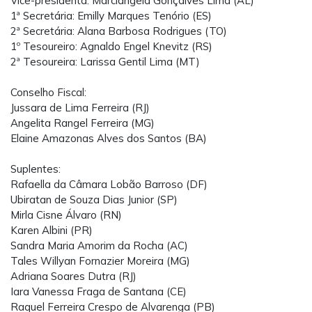
Vice-presidenta: Marciângela Gonçalves Lima (AL)
1ª Secretária: Emilly Marques Tenório (ES)
2ª Secretária: Alana Barbosa Rodrigues (TO)
1º Tesoureiro: Agnaldo Engel Knevitz (RS)
2ª Tesoureira: Larissa Gentil Lima (MT)
Conselho Fiscal:
Jussara de Lima Ferreira (RJ)
Angelita Rangel Ferreira (MG)
Elaine Amazonas Alves dos Santos (BA)
Suplentes:
Rafaella da Câmara Lobão Barroso (DF)
Ubiratan de Souza Dias Junior (SP)
Mirla Cisne Álvaro (RN)
Karen Albini (PR)
Sandra Maria Amorim da Rocha (AC)
Tales Willyan Fornazier Moreira (MG)
Adriana Soares Dutra (RJ)
Iara Vanessa Fraga de Santana (CE)
Raquel Ferreira Crespo de Alvarenga (PB)