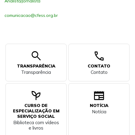
Analista/Jornalista
comunicacao@cfess.org.br
search
call
TRANSPARÊNCIA
CONTATO
Transparência
Contato
psychiatry
newspaper
CURSO DE
NOTÍCIA
ESPECIALIZAÇÃO EM
Notícia
SERVIÇO SOCIAL
Biblioteca com vídeos
e livros