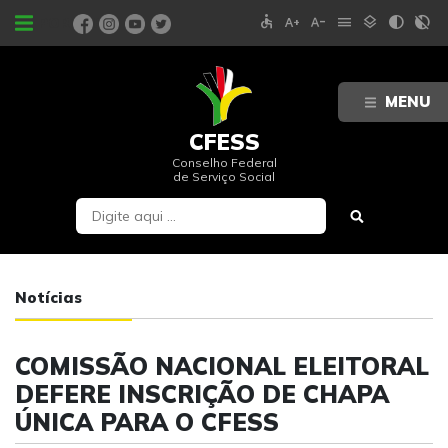
accessible
text_increase
text_decrease
menu
layers
contrast
contrast_rtl_off
PORTAIS
MENU
CFESS
Conselho Federal
de Serviço Social
Notícias
COMISSÃO NACIONAL ELEITORAL
DEFERE INSCRIÇÃO DE CHAPA
ÚNICA PARA O CFESS