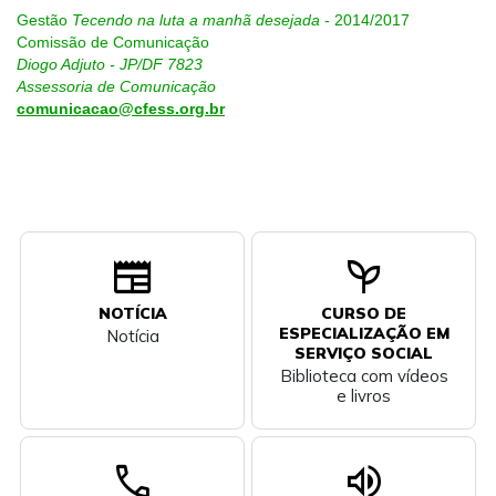
Gestão
Tecendo na luta a manhã desejada
- 2014/2017
Comissão de Comunicação
Diogo Adjuto - JP/DF 7823
Assessoria de Comunicação
comunicacao@cfess.org.br
newspaper
psychiatry
NOTÍCIA
CURSO DE
ESPECIALIZAÇÃO EM
Notícia
SERVIÇO SOCIAL
Biblioteca com vídeos
e livros
call
volume_up