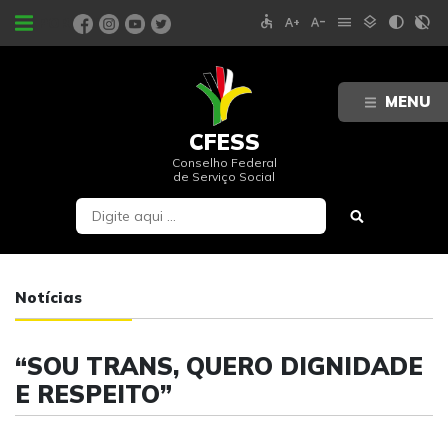
accessible
text_increase
text_decrease
menu
layers
contrast
contrast_rtl_off
PORTAIS
MENU
CFESS
Conselho Federal
de Serviço Social
Notícias
“SOU TRANS, QUERO DIGNIDADE
E RESPEITO”