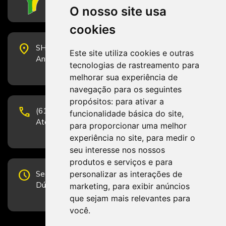
O nosso site usa
cookies
place
SHS Quadra 6, Bloco E, Complexo Brasil 21, 20º
Este site utiliza cookies e outras
Andar, Sala 2001 - CEP 70322-915 - Brasília/DF
tecnologias de rastreamento para
melhorar sua experiência de
navegação para os seguintes
propósitos:
para ativar a
phone
(61) 3223-1652 e (61) 98131-3801.
funcionalidade básica do site
,
Atendimento por telefone em horário comercial
para proporcionar uma melhor
experiência no site
,
para medir o
seu interesse nos nossos
produtos e serviços e para
schedule
personalizar as interações de
Segunda-feira a Sexta-feira de 12h às 19h.
Dúvidas e sugestões pelo Fale Conosco.
marketing
,
para exibir anúncios
que sejam mais relevantes para
você
.