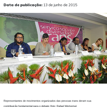
Data de publicação:
13 de junho de 2015
chevron_left
chevron_right
Representantes de movimentos organizados das pessoas trans deram sua
contribuição fundamental para o debate (foto: Rafael Werkema)