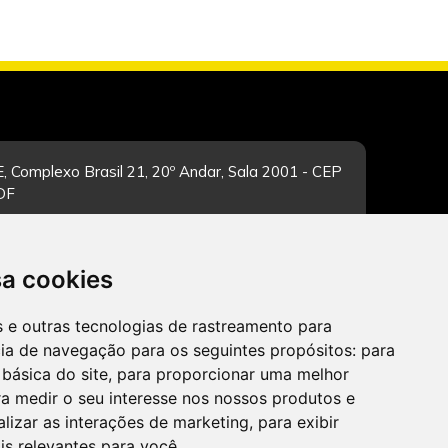
, Complexo Brasil 21, 20º Andar, Sala 2001 - CEP
/DF
sa cookies
-feira de 12h às 19h. Dúvidas e sugestões pelo
es e outras tecnologias de rastreamento para
cia de navegação para os seguintes propósitos:
para
 básica do site
,
para proporcionar uma melhor
a medir o seu interesse nos nossos produtos e
alizar as interações de marketing
,
para exibir
CADASTRAR
is relevantes para você
.