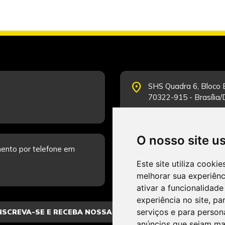
place
SHS Quadra 6, Bloco E
70322-915 - Brasília
O nosso site u
schedule
ento por telefone em
Segunda-feira a Sexta
Fale Conosco.
Este site utiliza cooki
melhorar sua experiên
ativar a funcionalidade
experiência no site
,
par
serviços e para person
anúncios que sejam ma