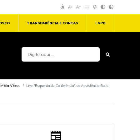
accessible
text_increase
text_decrease
menu
layers
contrast
contrast_rtl_off
NOSCO
TRANSPARÊNCIA E CONTAS
LGPD
Mídia Vídeos
Live "Esquenta da Conferência" de Assistência Social
newspaper