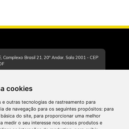
, Complexo Brasil 21, 20º Andar, Sala 2001 - CEP
/DF
sa cookies
-feira de 12h às 19h. Dúvidas e sugestões pelo
es e outras tecnologias de rastreamento para
cia de navegação para os seguintes propósitos:
para
 básica do site
,
para proporcionar uma melhor
a medir o seu interesse nos nossos produtos e