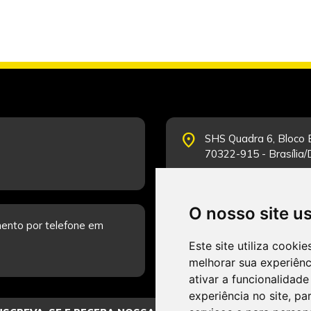
place
SHS Quadra 6, Bloco E
70322-915 - Brasília
O nosso site u
schedule
ento por telefone em
Segunda-feira a Sexta
Fale Conosco.
Este site utiliza cooki
melhorar sua experiên
ativar a funcionalidade
experiência no site
,
par