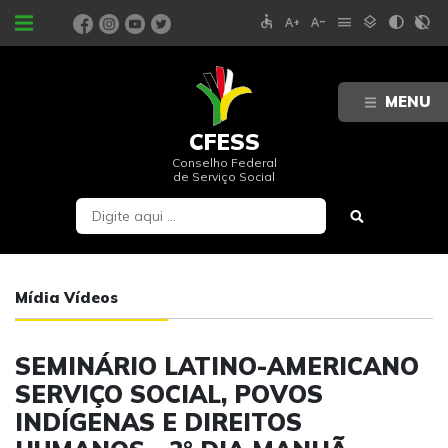
accessible
text_increase
text_decrease
menu
layers
contrast
contrast_rtl_off
PORTAIS
MENU
CFESS
Conselho Federal
de Serviço Social
Mídia Vídeos
SEMINÁRIO LATINO-AMERICANO
SERVIÇO SOCIAL, POVOS
INDÍGENAS E DIREITOS