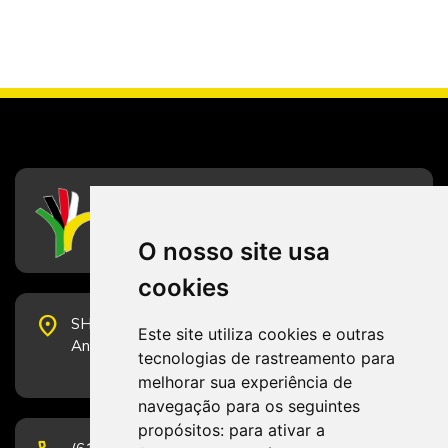
CFESS
Conselho Federal de Serviço Social
O nosso site usa
cookies
place
SHS Quadra 6, Bloco E, Complexo Brasil 21, 20º
Este site utiliza cookies e outras
Andar, Sala 2001 - CEP 70322-915 - Brasília/DF
tecnologias de rastreamento para
melhorar sua experiência de
navegação para os seguintes
propósitos:
para ativar a