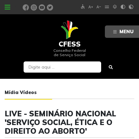
accessible
text_increase
text_decrease
menu
layers
contrast
contrast_rtl_off
PORTAIS
MENU
CFESS
Conselho Federal
de Serviço Social
Mídia Vídeos
LIVE - SEMINÁRIO NACIONAL
'SERVIÇO SOCIAL, ÉTICA E O
DIREITO AO ABORTO'