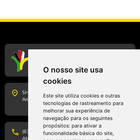
CFESS
Conselho Federal de Serviço Social
O nosso site usa
cookies
place
SHS Quadra 6, Bloco E, Complexo Brasil 21, 20º
Este site utiliza cookies e outras
Andar, Sala 2001 - CEP 70322-915 - Brasília/DF
tecnologias de rastreamento para
melhorar sua experiência de
navegação para os seguintes
propósitos:
para ativar a
phone
(61) 3223-1652 e (61) 98131-3801.
funcionalidade básica do site
,
Atendimento por telefone em horário comercial