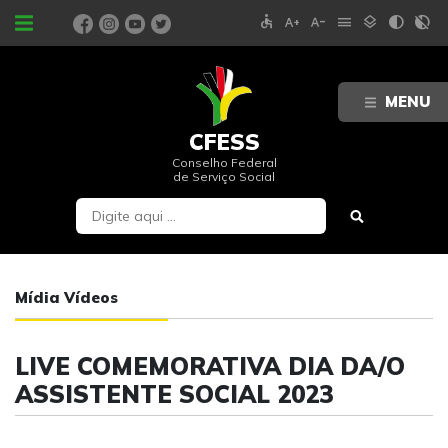
accessible
text_increase
text_decrease
menu
layers
contrast
contrast_rtl_off
PORTAIS
MENU
CFESS
Conselho Federal
de Serviço Social
Mídia Vídeos
LIVE COMEMORATIVA DIA DA/O
ASSISTENTE SOCIAL 2023