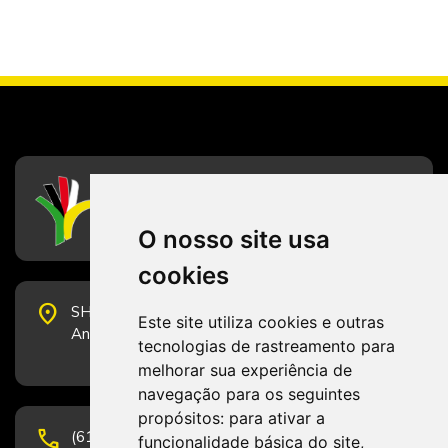
CFESS
Conselho Federal de Serviço Social
O nosso site usa
cookies
place
SHS Quadra 6, Bloco E, Complexo Brasil 21, 20º
Este site utiliza cookies e outras
Andar, Sala 2001 - CEP 70322-915 - Brasília/DF
tecnologias de rastreamento para
melhorar sua experiência de
navegação para os seguintes
propósitos:
para ativar a
phone
(61) 3223-1652 e (61) 98131-3801.
funcionalidade básica do site
,