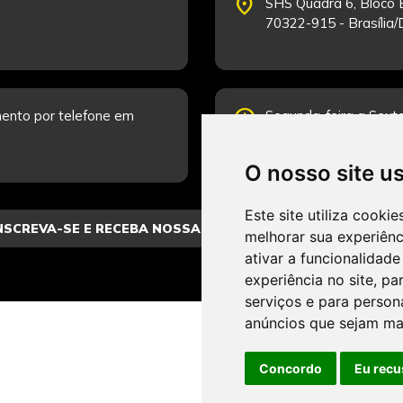
place
SHS Quadra 6, Bloco E
70322-915 - Brasília
schedule
ento por telefone em
Segunda-feira a Sexta
Fale Conosco.
O nosso site u
Este site utiliza cooki
melhorar sua experiên
ativar a funcionalidade
experiência no site
,
par
serviços e para person
anúncios que sejam ma
Concordo
Eu recu