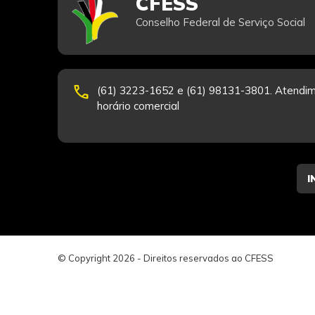
CFESS
Conselho Federal de Serviço Social
phone
(61) 3223-1652 e (61) 98131-3801. Atendim
horário comercial
© Copyright 2026 - Direitos reservados ao CFESS