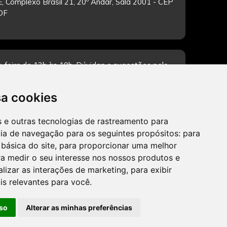
, Complexo Brasil 21, 20º Andar, Sala 2001 - CEP
/DF
-feira de 12h às 19h. Dúvidas e sugestões pelo
sa cookies
es e outras tecnologias de rastreamento para
CADASTRAR
cia de navegação para os seguintes propósitos:
para
 básica do site
,
para proporcionar uma melhor
a medir o seu interesse nos nossos produtos e
alizar as interações de marketing
,
para exibir
is relevantes para você
.
so
Alterar as minhas preferências