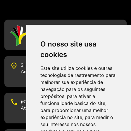
CFESS
Conselho Federal de Serviço Social
O nosso site usa
cookies
place
SHS Quadra 6, Bloco E, Complexo Brasil 21, 20º
Este site utiliza cookies e outras
Andar, Sala 2001 - CEP 70322-915 - Brasília/DF
tecnologias de rastreamento para
melhorar sua experiência de
navegação para os seguintes
propósitos:
para ativar a
phone
(61) 3223-1652 e (61) 98131-3801.
funcionalidade básica do site
,
Atendimento por telefone em horário comercial
para proporcionar uma melhor
experiência no site
,
para medir o
seu interesse nos nossos