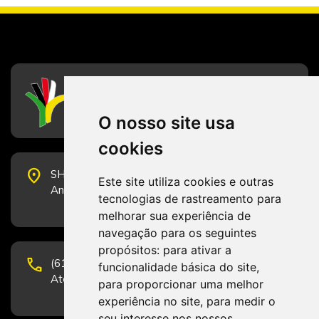
CFESS
Conselho Federal de Serviço Social
O nosso site usa
cookies
place
SHS Quadra 6, Bloco E, Complexo Brasil 21, 20º
Este site utiliza cookies e outras
Andar, Sala 2001 - CEP 70322-915 - Brasília/DF
tecnologias de rastreamento para
melhorar sua experiência de
navegação para os seguintes
propósitos:
para ativar a
phone
(61) 3223-1652 e (61) 98131-3801.
funcionalidade básica do site
,
Atendimento por telefone em horário comercial
para proporcionar uma melhor
experiência no site
,
para medir o
seu interesse nos nossos