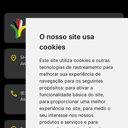
CFESS
Conselho Federal de Serviço Social
O nosso site usa
cookies
place
SHS Quadra 6, Bloco E, Complexo Brasil 21, 20º
Este site utiliza cookies e outras
Andar, Sala 2001 - CEP 70322-915 - Brasília/DF
tecnologias de rastreamento para
melhorar sua experiência de
navegação para os seguintes
propósitos:
para ativar a
phone
(61) 3223-1652 e (61) 98131-3801.
funcionalidade básica do site
,
Atendimento por telefone em horário comercial
para proporcionar uma melhor
experiência no site
,
para medir o
seu interesse nos nossos
produtos e serviços e para