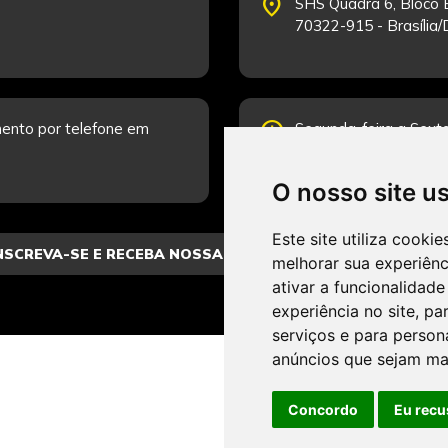
place
SHS Quadra 6, Bloco E
70322-915 - Brasília
schedule
ento por telefone em
Segunda-feira a Sexta
Fale Conosco.
O nosso site u
Este site utiliza cooki
melhorar sua experiên
ativar a funcionalidade
experiência no site
,
par
serviços e para person
anúncios que sejam ma
Concordo
Eu recu