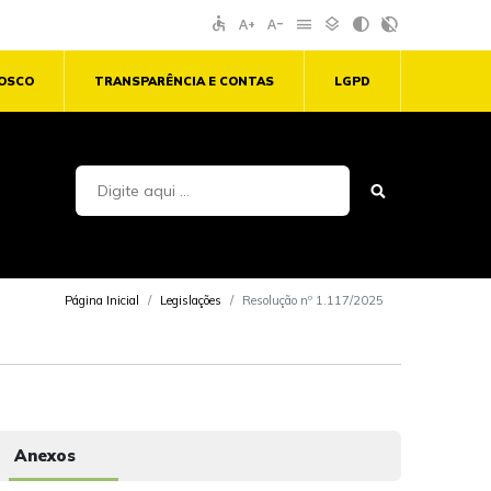
accessible
text_increase
text_decrease
menu
layers
contrast
contrast_rtl_off
NOSCO
TRANSPARÊNCIA E CONTAS
LGPD
Página Inicial
Legislações
Resolução nº 1.117/2025
Anexos