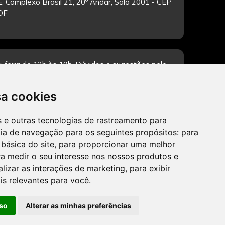
, Complexo Brasil 21, 20º Andar, Sala 2001 - CEP
/DF
-feira de 12h às 19h. Dúvidas e sugestões pelo
sa cookies
es e outras tecnologias de rastreamento para
CADASTRAR
cia de navegação para os seguintes propósitos:
para
 básica do site
,
para proporcionar uma melhor
a medir o seu interesse nos nossos produtos e
alizar as interações de marketing
,
para exibir
is relevantes para você
.
so
Alterar as minhas preferências