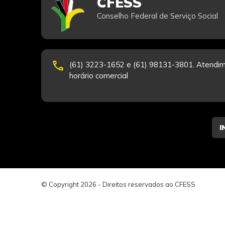
CFESS
Conselho Federal de Serviço Social
phone
(61) 3223-1652 e (61) 98131-3801. Atendim
horário comercial
© Copyright 2026 - Direitos reservados ao CFESS