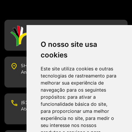
CFESS
Conselho Federal de Serviço Social
O nosso site usa
cookies
place
SHS Quadra 6, Bloco E, Complexo Brasil 21, 20º
Este site utiliza cookies e outras
Andar, Sala 2001 - CEP 70322-915 - Brasília/DF
tecnologias de rastreamento para
melhorar sua experiência de
navegação para os seguintes
propósitos:
para ativar a
phone
(61) 3223-1652 e (61) 98131-3801.
funcionalidade básica do site
,
Atendimento por telefone em horário comercial
para proporcionar uma melhor
experiência no site
,
para medir o
seu interesse nos nossos