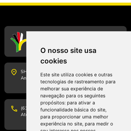
CFESS
Conselho Federal de Serviço Social
O nosso site usa
cookies
place
SHS Quadra 6, Bloco E, Complexo Brasil 21, 20º
Este site utiliza cookies e outras
Andar, Sala 2001 - CEP 70322-915 - Brasília/DF
tecnologias de rastreamento para
melhorar sua experiência de
navegação para os seguintes
propósitos:
para ativar a
phone
(61) 3223-1652 e (61) 98131-3801.
funcionalidade básica do site
,
Atendimento por telefone em horário comercial
para proporcionar uma melhor
experiência no site
,
para medir o
seu interesse nos nossos