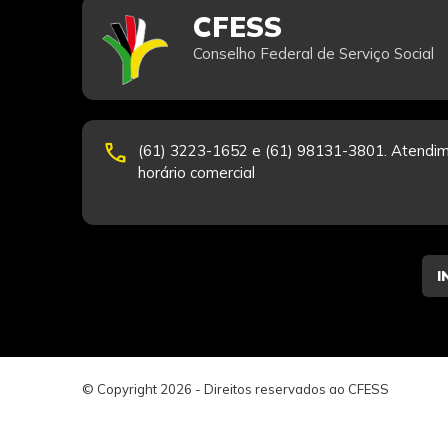
CFESS
Conselho Federal de Serviço Social
phone
(61) 3223-1652 e (61) 98131-3801. Atendim
horário comercial
© Copyright 2026 - Direitos reservados ao CFESS