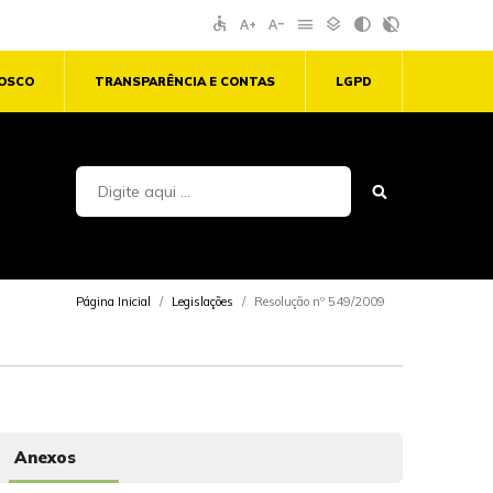
accessible
text_increase
text_decrease
menu
layers
contrast
contrast_rtl_off
NOSCO
TRANSPARÊNCIA E CONTAS
LGPD
Página Inicial
Legislações
Resolução nº 549/2009
Anexos