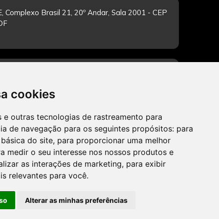
, Complexo Brasil 21, 20º Andar, Sala 2001 - CEP
/DF
-feira de 12h às 19h. Dúvidas e sugestões pelo
sa cookies
es e outras tecnologias de rastreamento para
cia de navegação para os seguintes propósitos:
para
CADASTRAR
 básica do site
,
para proporcionar uma melhor
a medir o seu interesse nos nossos produtos e
alizar as interações de marketing
,
para exibir
is relevantes para você
.
so
Alterar as minhas preferências