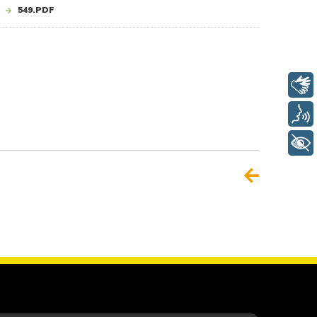
549.PDF
Libras
Voz
+ Acessibilidade