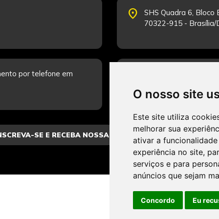
place
SHS Quadra 6, Bloco E
70322-915 - Brasília
schedule
ento por telefone em
Segunda-feira a Sexta
Fale Conosco.
O nosso site u
Este site utiliza cooki
melhorar sua experiên
ativar a funcionalidade
experiência no site
,
par
serviços e para person
anúncios que sejam ma
Concordo
Eu recu