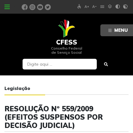
accessible
text_increase
text_decrease
menu
layers
contrast
contrast_rtl_off
PORTAIS
MENU
CFESS
Conselho Federal
de Serviço Social
Legislação
RESOLUÇÃO Nº 559/2009
(EFEITOS SUSPENSOS POR
DECISÃO JUDICIAL)