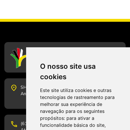
CFESS
Conselho Federal de Serviço Social
O nosso site usa
cookies
place
SHS Quadra 6, Bloco E, Complexo Brasil 21, 20º
Este site utiliza cookies e outras
Andar, Sala 2001 - CEP 70322-915 - Brasília/DF
tecnologias de rastreamento para
melhorar sua experiência de
navegação para os seguintes
propósitos:
para ativar a
phone
(61) 3223-1652 e (61) 98131-3801.
funcionalidade básica do site
,
Atendimento por telefone em horário comercial