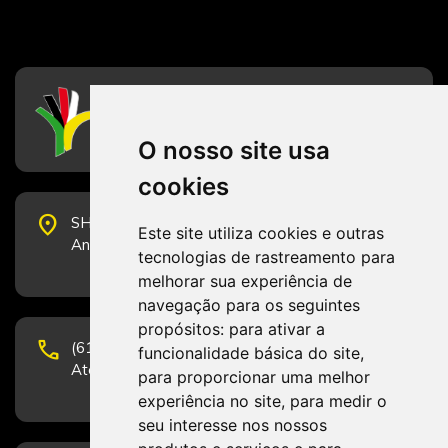
CFESS
Conselho Federal de Serviço Social
O nosso site usa
cookies
place
SHS Quadra 6, Bloco E, Complexo Brasil 21, 20º
Este site utiliza cookies e outras
Andar, Sala 2001 - CEP 70322-915 - Brasília/DF
tecnologias de rastreamento para
melhorar sua experiência de
navegação para os seguintes
propósitos:
para ativar a
phone
(61) 3223-1652 e (61) 98131-3801.
funcionalidade básica do site
,
Atendimento por telefone em horário comercial
para proporcionar uma melhor
experiência no site
,
para medir o
seu interesse nos nossos