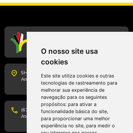
CFESS
Conselho Federal de Serviço Social
O nosso site usa
cookies
place
SHS Quadra 6, Bloco E, Complexo Brasil 21, 20º
Este site utiliza cookies e outras
Andar, Sala 2001 - CEP 70322-915 - Brasília/DF
tecnologias de rastreamento para
melhorar sua experiência de
navegação para os seguintes
propósitos:
para ativar a
phone
(61) 3223-1652 e (61) 98131-3801.
funcionalidade básica do site
,
Atendimento por telefone em horário comercial
para proporcionar uma melhor
experiência no site
,
para medir o
seu interesse nos nossos