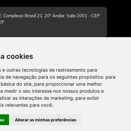
, Complexo Brasil 21, 20º Andar, Sala 2001 - CEP
/DF
-feira de 12h às 19h. Dúvidas e sugestões pelo
sa cookies
es e outras tecnologias de rastreamento para
cia de navegação para os seguintes propósitos:
para
 básica do site
,
para proporcionar uma melhor
CADASTRAR
a medir o seu interesse nos nossos produtos e
alizar as interações de marketing
,
para exibir
is relevantes para você
.
so
Alterar as minhas preferências