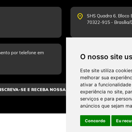
place
SHS Quadra 6, Bloco E
70322-915 - Brasília
schedule
ento por telefone em
Segunda-feira a Sexta
O nosso site u
Fale Conosco.
Este site utiliza cooki
melhorar sua experiên
ativar a funcionalidade
experiência no site
,
par
serviços e para person
anúncios que sejam ma
Concordo
Eu recu