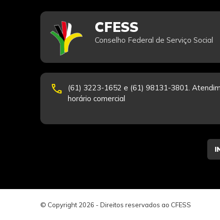
CFESS
Conselho Federal de Serviço Social
phone
(61) 3223-1652 e (61) 98131-3801. Atendim
horário comercial
© Copyright 2026 - Direitos reservados ao CFESS