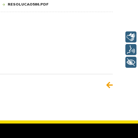
RESOLUCAO586.PDF
Libras
Voz
+ Acessibilidade