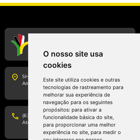
CFESS
Conselho Federal de Serviço Social
O nosso site usa
cookies
place
SHS Quadra 6, Bloco E, Complexo Brasil 21, 20º
Este site utiliza cookies e outras
Andar, Sala 2001 - CEP 70322-915 - Brasília/DF
tecnologias de rastreamento para
melhorar sua experiência de
navegação para os seguintes
propósitos:
para ativar a
phone
(61) 3223-1652 e (61) 98131-3801.
funcionalidade básica do site
,
Atendimento por telefone em horário comercial
para proporcionar uma melhor
experiência no site
,
para medir o
seu interesse nos nossos