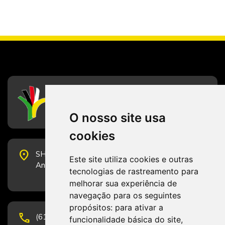
CFESS
Conselho Federal de Serviço Social
O nosso site usa
cookies
place
SHS Quadra 6, Bloco E, Complexo Brasil 21, 20º
Este site utiliza cookies e outras
Andar, Sala 2001 - CEP 70322-915 - Brasília/DF
tecnologias de rastreamento para
melhorar sua experiência de
navegação para os seguintes
propósitos:
para ativar a
phone
(61) 3223-1652 e (61) 98131-3801.
funcionalidade básica do site
,