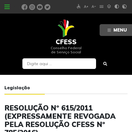
accessible
text_increase
text_decrease
menu
layers
contrast
contrast_rtl_off
PORTAIS
MENU
CFESS
Conselho Federal
de Serviço Social
Legislação
RESOLUÇÃO Nº 615/2011
(EXPRESSAMENTE REVOGADA
PELA RESOLUÇÃO CFESS Nº