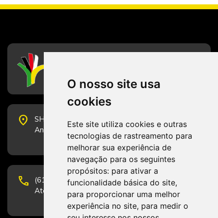
CFESS
Conselho Federal de Serviço Social
O nosso site usa
cookies
place
SHS Quadra 6, Bloco E, Complexo Brasil 21, 20º
Este site utiliza cookies e outras
Andar, Sala 2001 - CEP 70322-915 - Brasília/DF
tecnologias de rastreamento para
melhorar sua experiência de
navegação para os seguintes
propósitos:
para ativar a
phone
(61) 3223-1652 e (61) 98131-3801.
funcionalidade básica do site
,
Atendimento por telefone em horário comercial
para proporcionar uma melhor
experiência no site
,
para medir o
seu interesse nos nossos