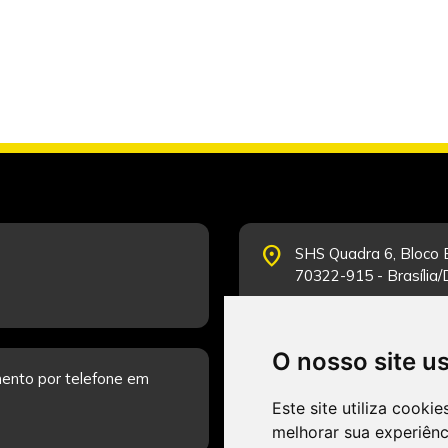
place
SHS Quadra 6, Bloco E
70322-915 - Brasília
O nosso site u
schedule
ento por telefone em
Segunda-feira a Sexta
Fale Conosco.
Este site utiliza cooki
melhorar sua experiên