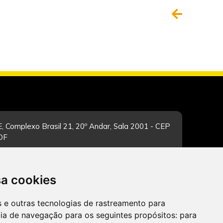
, Complexo Brasil 21, 20º Andar, Sala 2001 - CEP
/DF
sa cookies
-feira de 12h às 19h. Dúvidas e sugestões pelo
es e outras tecnologias de rastreamento para
cia de navegação para os seguintes propósitos:
para