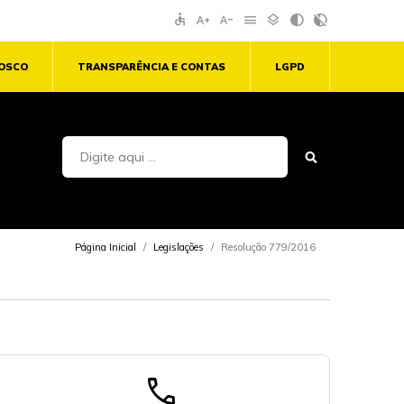
accessible
text_increase
text_decrease
menu
layers
contrast
contrast_rtl_off
NOSCO
TRANSPARÊNCIA E CONTAS
LGPD
Página Inicial
Legislações
Resolução 779/2016
call