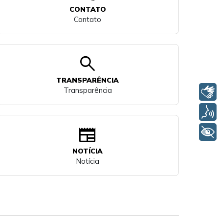
CONTATO
Contato
search
TRANSPARÊNCIA
Transparência
Libras
Voz
newspaper
+ Acessibilidade
NOTÍCIA
Notícia