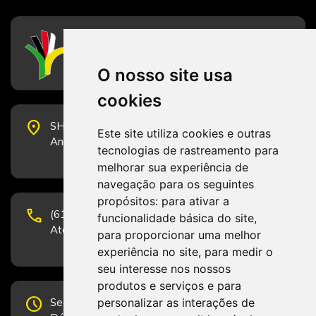
CFESS
Conselho Federal de Serviço Social
O nosso site usa
cookies
place
SHS Quadra 6, Bloco E, Complexo Brasil 21, 20º
Este site utiliza cookies e outras
Andar, Sala 2001 - CEP 70322-915 - Brasília/DF
tecnologias de rastreamento para
melhorar sua experiência de
navegação para os seguintes
propósitos:
para ativar a
phone
(61) 3223-1652 e (61) 98131-3801.
funcionalidade básica do site
,
Atendimento por telefone em horário comercial
para proporcionar uma melhor
experiência no site
,
para medir o
seu interesse nos nossos
produtos e serviços e para
schedule
personalizar as interações de
Segunda-feira a Sexta-feira de 12h às 19h.