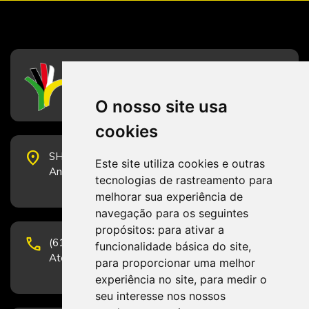
CFESS
Conselho Federal de Serviço Social
O nosso site usa
cookies
place
SHS Quadra 6, Bloco E, Complexo Brasil 21, 20º
Este site utiliza cookies e outras
Andar, Sala 2001 - CEP 70322-915 - Brasília/DF
tecnologias de rastreamento para
melhorar sua experiência de
navegação para os seguintes
propósitos:
para ativar a
phone
(61) 3223-1652 e (61) 98131-3801.
funcionalidade básica do site
,
Atendimento por telefone em horário comercial
para proporcionar uma melhor
experiência no site
,
para medir o
seu interesse nos nossos