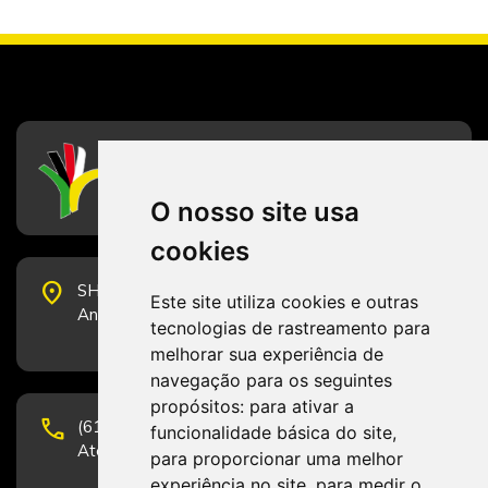
CFESS
Conselho Federal de Serviço Social
O nosso site usa
cookies
place
SHS Quadra 6, Bloco E, Complexo Brasil 21, 20º
Este site utiliza cookies e outras
Andar, Sala 2001 - CEP 70322-915 - Brasília/DF
tecnologias de rastreamento para
melhorar sua experiência de
navegação para os seguintes
propósitos:
para ativar a
phone
(61) 3223-1652 e (61) 98131-3801.
funcionalidade básica do site
,
Atendimento por telefone em horário comercial
para proporcionar uma melhor
experiência no site
,
para medir o