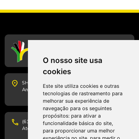
CFESS
Conselho Federal de Serviço Social
O nosso site usa
cookies
place
SHS Quadra 6, Bloco E, Complexo Brasil 21, 20º
Este site utiliza cookies e outras
Andar, Sala 2001 - CEP 70322-915 - Brasília/DF
tecnologias de rastreamento para
melhorar sua experiência de
navegação para os seguintes
propósitos:
para ativar a
phone
(61) 3223-1652 e (61) 98131-3801.
funcionalidade básica do site
,
Atendimento por telefone em horário comercial
para proporcionar uma melhor
experiência no site
,
para medir o